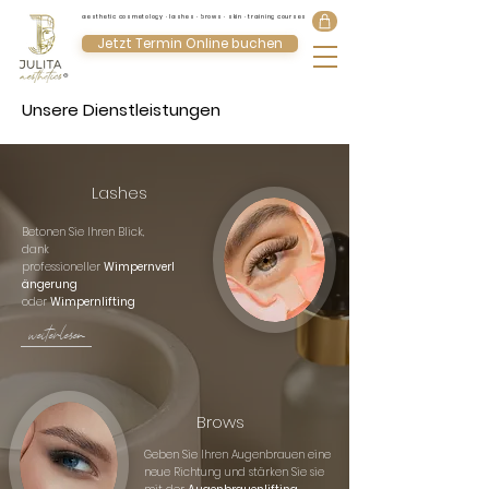
aesthetic cosmetology · lashes · brows · skin · training courses
Jetzt Termin Online buchen
®
Unsere Dienstleistungen
Lashes
Betonen Sie Ihren Blick,
dank
professioneller
Wimpernverl
ängerung
oder
Wimpernlifting
weiterlesen
Brows
Geben Sie Ihren Augenbrauen eine
neue Richtung und stärken Sie sie