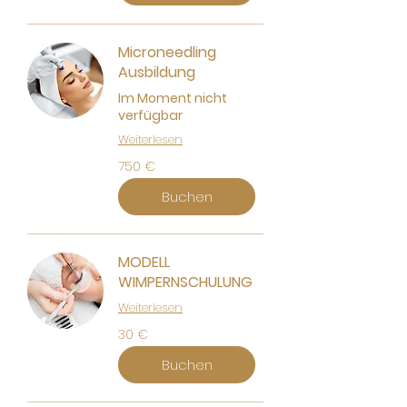
Microneedling
Ausbildung
Im Moment nicht
verfügbar
Weiterlesen
750
750 €
Euro
Buchen
MODELL
WIMPERNSCHULUNG
Weiterlesen
30
30 €
Euro
Buchen