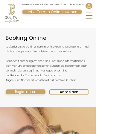
aesthetic cosmetology · lashes · brows · skin · training courses
Jetzt Termin Online buchen
®
Booking Online
Registrieren Sie sich in unserem Online-Buchungssystem, um auf
die Buchung unserer Dienstleistungen zuzugreifen.
Dank der Anmeldung erhalten Sie zusätzliche Informationen zu
allen von uns angebotenen Behandlungen. Sie bekommen auch
den schnellsten Zugriff auf verfügbare Termine
und können Ihr Treffen unabhängig von der
Tages- und Nachtzeit
von überall auf der Welt buchen.
Registrieren
Anmelden