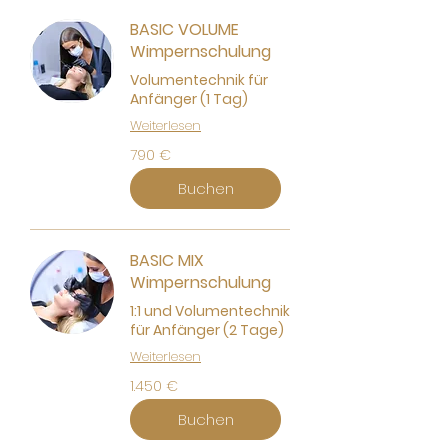
BASIC VOLUME
Wimpernschulung
Volumentechnik für
Anfänger (1 Tag)
Weiterlesen
790
790 €
Euro
Buchen
BASIC MIX
Wimpernschulung
1:1 und Volumentechnik
für Anfänger (2 Tage)
Weiterlesen
1.450
1.450 €
Euro
Buchen