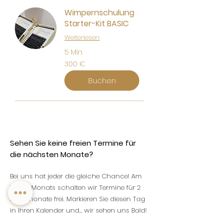
Wimpernschulung
Starter-Kit BASIC
Weiterlesen
5 Min.
300
300 €
Euro
Buchen
Sehen Sie keine freien Termine für
die nächsten Monate?
Bei uns hat jeder die gleiche Chance! Am
15. des Monats schalten wir Termine für 2
Folgemonate frei. Markieren Sie diesen Tag
in Ihren Kalender und... wir sehen uns Bald!