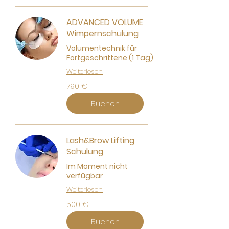
ADVANCED VOLUME
Wimpernschulung
Volumentechnik für
Fortgeschrittene (1 Tag)
Weiterlesen
790
790 €
Euro
Buchen
Lash&Brow Lifting
Schulung
Im Moment nicht
verfügbar
Weiterlesen
500
500 €
Euro
Buchen