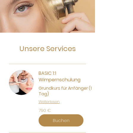
Unsere Services
BASIC 1:1
Wimpernschulung
Grundkurs für Anfänger (1
Tag)
Weiterlesen
790
790 €
Euro
Buchen