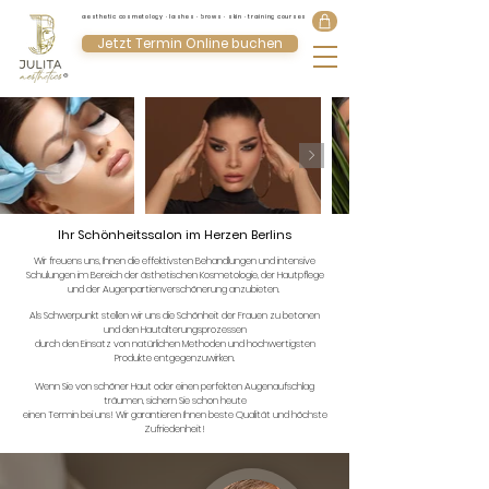
aesthetic cosmetology · lashes · brows · skin · training courses
Jetzt Termin Online buchen
®
Ihr Schönheitssalon im Herzen Berlins
Wir freuens uns, Ihnen die effektivsten Behandlungen und intensive
Schulungen im Bereich der ästhetischen Kosmetologie, der Hautpflege
und der Augenpartienverschönerung anzubieten.
Als Schwerpunkt stellen wir uns die Schönheit der Frauen zu betonen
und den Hautalterungsprozessen
durch den Einsatz von natürlichen Methoden und hochwertigsten
Produkte entgegenzuwirken.
Wenn Sie von schöner Haut oder einen perfekten Augenaufschlag
träumen, sichern Sie schon heute
einen Termin bei uns! Wir garantieren Ihnen beste Qualität und höchste
Zufriedenheit!