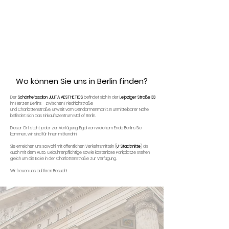
Wo können Sie uns in Berlin finden?
Der
Schönheitssalon
JULITA AESTHETICS
befindet sich in der
Leipziger Straße 33
im Herzen Berlins - zwischen Friedrichstraße
und Charlottenstraße, unweit vom Gendarmenmarkt. In unmittelbarer Nähe
befindet sich das Einkaufszentrum Mall of Berlin.
Dieser Ort steht jeder zur Verfügung. Egal von welchem ​​Ende Berlins Sie
kommen, wir sind für Ihnen mittendrin!
Sie erreichen uns sowohl mit öffentlichen Verkehrsmitteln (
U-Stadtmitte
) als
auch mit dem Auto. Gebührenpflichtige sowie kostenlose Parkplätze stehen
gleich um die Ecke in der Charlottenstraße zur Verfügung.
Wir freuen uns auf Ihren Besuch!