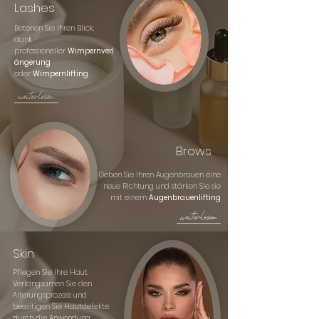
Lashes
Betonen Sie Ihren Blick,
dank
professioneller
Wimpernverl
ängerung
oder
Wimpernlifting
weiterlesen
Brows
Geben Sie Ihren Augenbrauen eine
neue Richtung und stärken Sie sie
mit einem
Augenbrauenlifting
weiterlesen
Skin
Pflegen Sie Ihre Haut.
Verlangsamen Sie den
Alterungsprozess und
beseitigen Sie Hautdefekte
durch die Anwendung